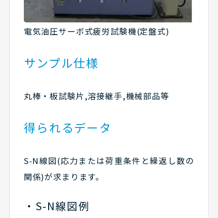
電気油圧サーボ式疲労試験機(定盤式)
サンプル仕様
丸棒・板試験片,溶接継手,機械部品等
得られるデータ
S-N線図(応力または荷重条件と繰返し数の
関係)が求まります。
S-N線図例