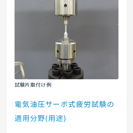
試験片取付け例
電気油圧サーボ式疲労試験の
適用分野(用途)