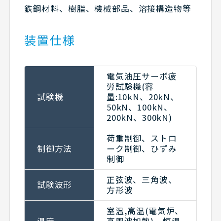
鉄鋼材料、樹脂、機械部品、溶接構造物等
装置仕様
電気油圧サーボ疲
労試験機(容
試験機
量:10kN、20kN、
50kN、100kN、
200kN、300kN)
荷重制御、ストロ
制御方法
ーク制御、ひずみ
制御
正弦波、三角波、
試験波形
方形波
室温,高温(電気炉、