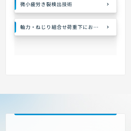
微小疲労き裂検出技術
軸力・ねじり組合せ荷重下における疲労試験