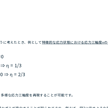
ように考えたとき、例として
特徴的な応力状態における応力三軸度ηの
=0
 ⇒ η = 1/3
0 ⇒ η = 2/3
、多様な応力三軸度を再現することが可能です。