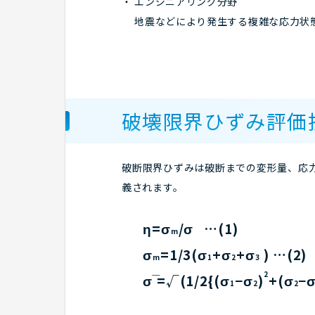
エンジニアリング分野
地震などにより発生する複雑な応力状
破壊限界ひずみ評価
破断限界ひずみは破断までの変形量、応力三
義されます。
η=σ
/σ …(1)
m
σ
=1/3(σ
+σ
+σ
) …(2)
m
1
2
3
2
σ ̅=√(1/2{(σ
−σ
)
+(σ
−
1
2
2