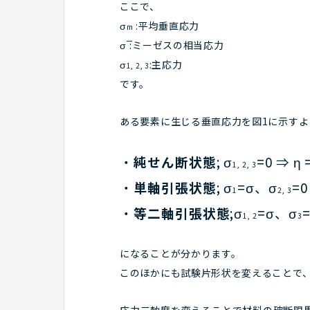
ここで、
σ
:平均垂直応力
m
σ ̅:ミーゼスの相当応力
σ
:主応力
1, 2, 3
です。
ある要素に生じる垂直応力を図1に示す
・
純せん断状態
; σ
=0 ⇒ η 
1, 2, 3
・
単軸引張状態
; σ
=σ、σ
=0
1
2, 3
・
等二軸引張状態
;σ
=σ、σ
=
1, 2
3
になることが分かります。
このほかにも試験片形状を変えることで