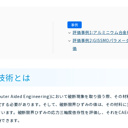
事例
評価事例1;アルミニウム合
評価事例2;GISSMOパラ
価
技術とは
puter Aided Engineering)において破断現象を取り扱う際
定する必要があります。そして、破断限界ひずみの値は、その材料に
います。破断限界ひずみの応力三軸度依存性を評価し、それをCA
待できます。