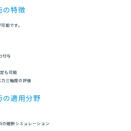
術の特徴
が可能です。
力付与
測定も可能
応力三軸度の評価
術の適用分野
料の破断シミュレーション