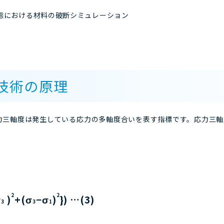
態における材料の破断シミュレーション
技術の原理
軸度は発生している応力の多軸度合いを表す指標です。応力三軸度はη
2
2
σ
)
+(σ
−σ
)
}) …(3)
3
3
1