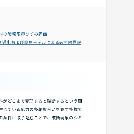
金材の破壊限界ひずみ評価
メータ導出および簡易モデルによる破断限界評
、その材料がどこまで変形すると破断するという閾
生じている応力の多軸度合いを表す指標で
Eの条件に取り込むことで、破断現象のシミ