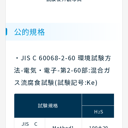
公的規格
・JIS C 60068-2-60 環境試験方
法-電気・電子-第2-60部:混合ガ
ス流腐食試験(試験記号:Ke)
ガ
試験規格
H
S
2
JIS C
Method1
100±20