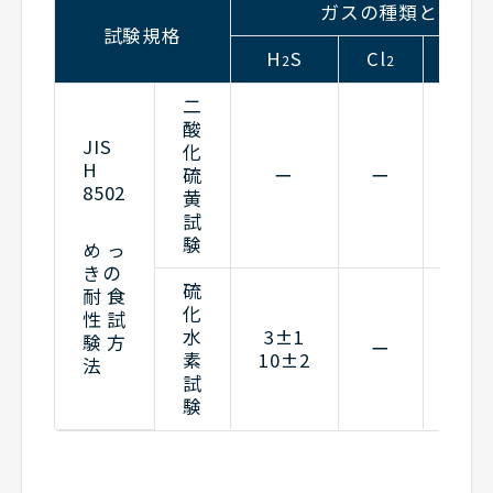
ガスの種類と濃度(p
試験規格
H
S
Cl
NO
2
2
2
二
酸
JIS
化
H
硫
ー
ー
ー
8502
黄
試
験
めっ
きの
硫
耐食
化
性試
水
3±1
験方
ー
ー
素
10±2
法
試
験