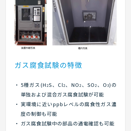
ガス腐食試験の特徴
5種ガス(H
S、Cl
、NO
、SO
、O
)の
2
2
2
2
3
単独および混合ガス腐食試験が可能
実環境に近いppbレベルの腐食性ガス濃
度の制御も可能
ガス腐食試験中の部品の通電確認も可能