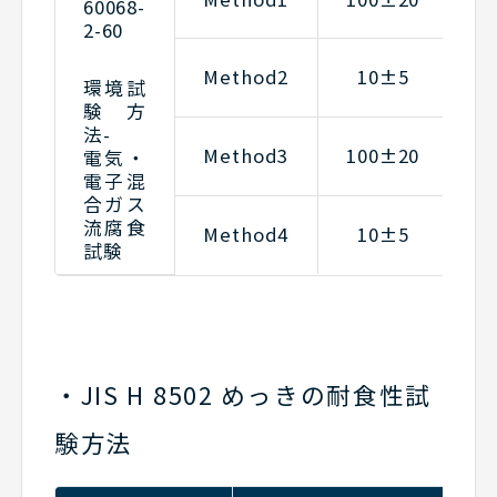
60068-
2-60
Method2
10±5
1
環境試
験方
法-
Method3
100±20
2
電気・
電子混
合ガス
流腐食
Method4
10±5
1
試験
・JIS H 8502 めっきの耐食性試
験方法