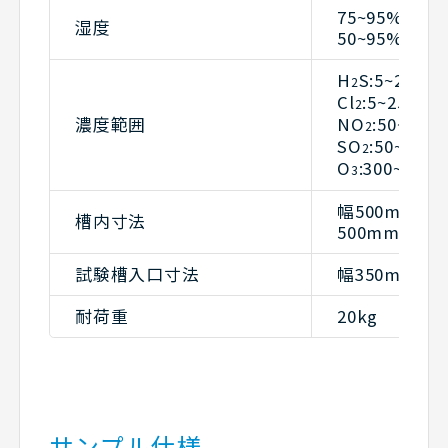
75~95%rh(2
湿度
50~95%rh(4
H
S:5~250p
2
Cl
:5~250pp
2
濃度範囲
NO
:50~250
2
SO
:50~250
2
O
:300~6000
3
幅500mm×
槽内寸法
500mm×高さ
試験槽入口寸法
幅350mm×
耐荷重
20kg
サンプル仕様