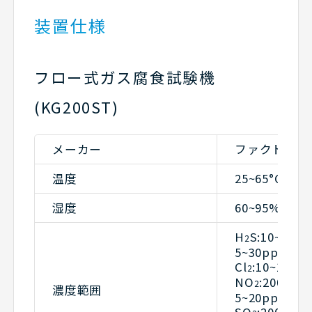
装置仕様
フロー式ガス腐食試験機
(KG200ST)
メーカー
ファクトケイ
温度
25~65°C
湿度
60~95%rh
H
S:10~
2
5~30ppm
Cl
:10~100p
2
NO
:200~
2
濃度範囲
5~20ppm
SO
:200~