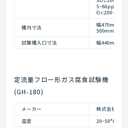
2
5~60ppm
O
:200~2000
3
幅470mm×
槽内寸法
500mm×高さ
試験槽入口寸法
幅440mm×
定流量フロー形ガス腐食試験機
(GH-180)
メーカー
株式会社山崎
温度
20~50°C