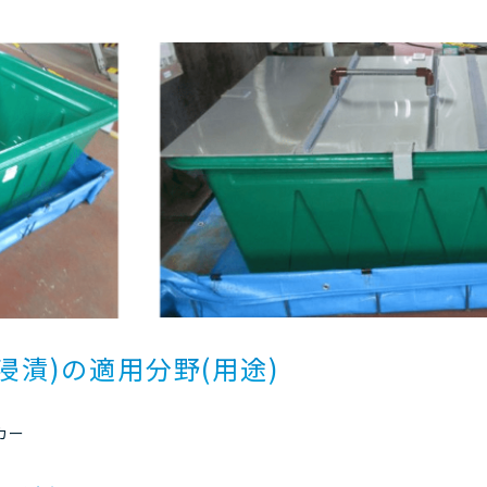
浸漬)の適用分野(用途)
カー