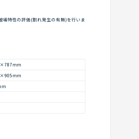
破壊特性の評価(割れ発生の有無)を行いま
7×787mm
5×905mm
mm