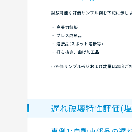
試験可能な評価サンプル例を下記に示し
高張力鋼板
プレス成形品
溶接品(スポット溶接等)
打ち抜き、曲げ加工品
※評価サンプル形状および数量は都度ご
遅れ破壊特性評価(塩
事例1;自動車部品の遅