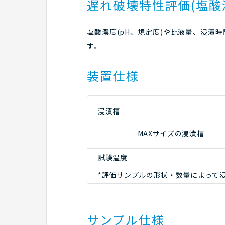
遅れ破壊特性評価(塩酸
塩酸濃度(pH、規定度)や比液量、浸漬
す。
装置仕様
浸漬槽
MAXサイズの浸漬槽
試験温度
*評価サンプルの形状・数量によって
サンプル仕様