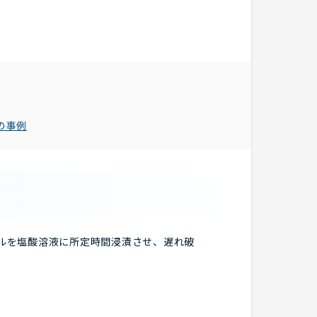
の事例
プルを塩酸溶液に所定時間浸漬させ、遅れ破