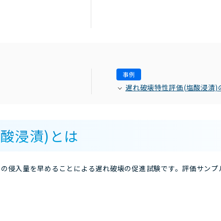
事例
遅れ破壊特性評価(塩酸浸漬)
酸浸漬)とは
素の侵入量を早めることによる遅れ破壊の促進試験です。評価サン
。