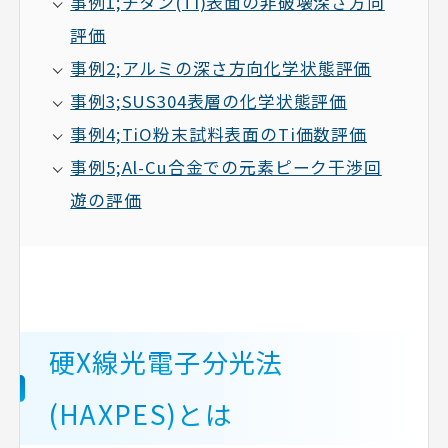
事例1;チタン(Ti)表面の非破壊深さ方向
評価
事例2;アルミの深さ方向化学状態評価
事例3;SUS304表層の化学状態評価
事例4;TiO粉末試料表面のTi価数評価
事例5;Al-Cu合金での元素ピーク干渉回
遊の評価
硬X線光電子分光法
(HAXPES)とは