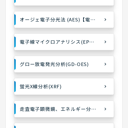
オージェ電子分光法 (AES)【電界放出形(FE-AES)】
電子線マイクロアナリシス(EPMA、FE-EPMA)
グロー放電発光分析(GD-OES)
蛍光X線分析(XRF)
走査電子顕微鏡、エネルギー分散型X線分光法(SEM-EDX)