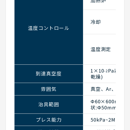
加熱炉
冷却
温度コントロール
温度測定
1×10
Pa以下
-2
到達真空度
乾燥)
雰囲気
真空、Ar、N
2
Φ60×600mmL
治具範囲
状:Φ50mm×厚み
プレス能力
50kPa~2MPa(Φ