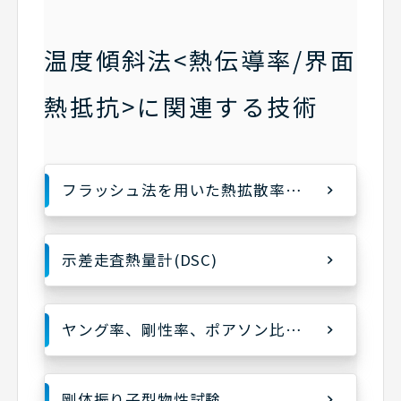
温度傾斜法<熱伝導率/界面
熱抵抗>に関連する技術
フラッシュ法を用いた熱拡散率・熱伝導率測定
示差走査熱量計(DSC)
ヤング率、剛性率、ポアソン比、内部摩擦測定
剛体振り子型物性試験