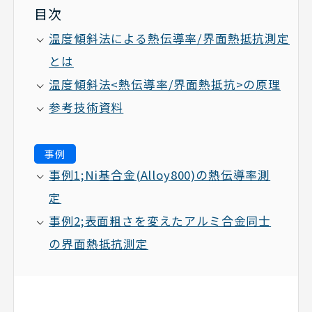
目次
温度傾斜法による熱伝導率/界面熱抵抗測定
とは
温度傾斜法<熱伝導率/界面熱抵抗>の原理
参考技術資料
事例
事例1;Ni基合金(Alloy800)の熱伝導率測
定
事例2;表面粗さを変えたアルミ合金同士
の界面熱抵抗測定