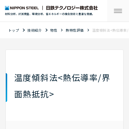
材料分析、計測検査、環境分析、省エネルギーの複合技術と豊富な実績。
トップ
技術紹介
物性
熱特性評価
温度傾斜法<熱伝導率/
温度傾斜法<熱伝導率/界
面熱抵抗>