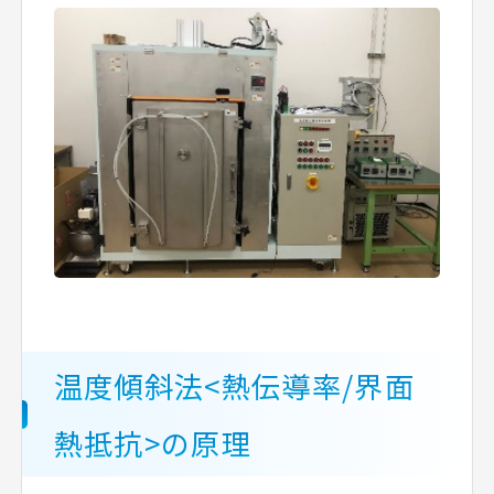
温度傾斜法<熱伝導率/界面
熱抵抗>の原理