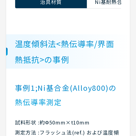
治具材質
Ni基耐熱合金(INC
温度傾斜法<熱伝導率/界面
熱抵抗>の事例
事例1;Ni基合金(Alloy800)の
熱伝導率測定
試料形状 :約Φ50mm×t10mm
測定方法 :フラッシュ法(ref.) および温度傾