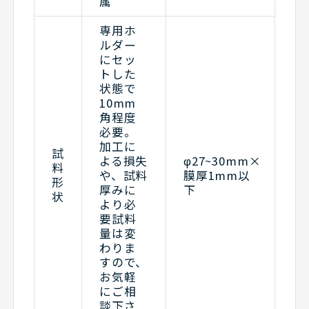
属
専用ホ
ルダー
にセッ
トした
状態で
10mm
角程度
必要。
加工に
試
よる損失
φ27~30mm×
料
や、試料
膜厚1mm以
形
厚みに
下
状
より必
要試料
量は変
わりま
すので、
お気軽
にご相
談下さ