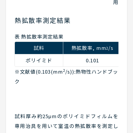
用
熱拡散率測定結果
表 熱拡散率測定結果
試料
熱拡散率, mm
/s
2
ポリイミド
0.101
2
※文献値(0.103(mm
/s)):熱物性ハンドブッ
ク
試料厚み約25μmのポリイミドフィルムを
専用治具を用いて室温の熱拡散率を測定し