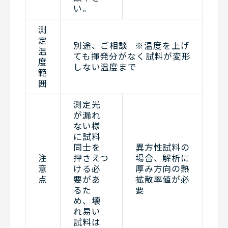
い。
測
定
別途、ご相談 ※温度を上げ
温
ても揮発分がなく試料が変形
度
しない温度まで
範
囲
測定光
が漏れ
ない様
に試料
同士を
異方性試料の
注
押さえつ
場合、解析に
意
ける必
厚み方向の熱
点
要があ
拡散率値が必
るた
要
め、壊
れ易い
試料は