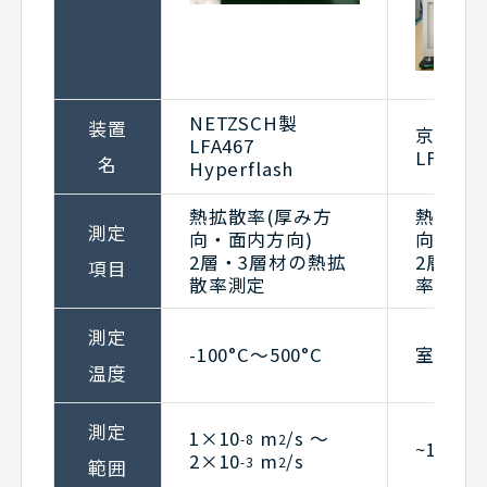
NETZSCH製
装置
京都電
LFA467
LFA-50
名
Hyperflash
熱拡散率(厚み方
熱拡散率
測定
向・面内方向)
向・面内
2層・3層材の熱拡
2層・3
項目
散率測定
率測定
測定
-100°C〜500°C
室温~14
温度
測定
1×10
m
/s 〜
-8
2
~1.2×1
2×10
m
/s
-3
2
範囲