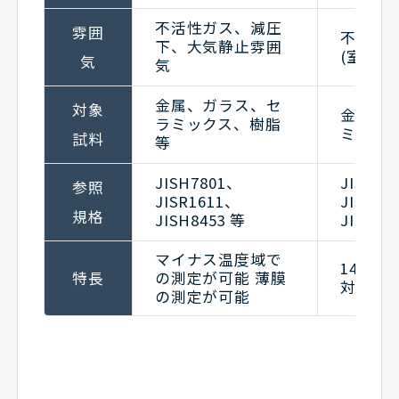
不活性ガス、減圧
雰囲
不活性
下、大気静止雰囲
(室温は
気
気
金属、ガラス、セ
対象
金属、
ラミックス、樹脂
ミックス
試料
等
JISH7801、
JISH78
参照
JISR1611、
JISR16
規格
JISH8453 等
JISH84
マイナス温度域で
1400
特長
の測定が可能 薄膜
対応が
の測定が可能