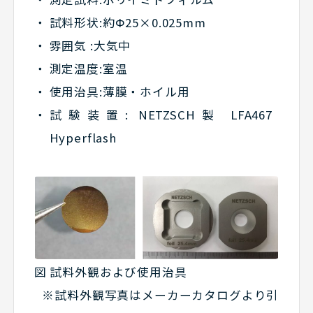
試料形状:約Φ25×0.025mm
雰囲気 :大気中
測定温度:室温
使用治具:薄膜・ホイル用
試験装置: NETZSCH製 LFA467
Hyperflash
図 試料外観および使用治具
※試料外観写真はメーカーカタログより引