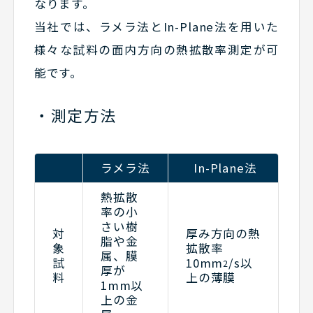
なります。
当社では、ラメラ法とIn-Plane法を用いた
様々な試料の面内方向の熱拡散率測定が可
能です。
測定方法
ラメラ法
In-Plane法
熱拡散
率の小
さい樹
対
厚み方向の熱
脂や金
象
拡散率
属、膜
試
10mm
/s以
2
厚が
料
上の薄膜
1mm以
上の金