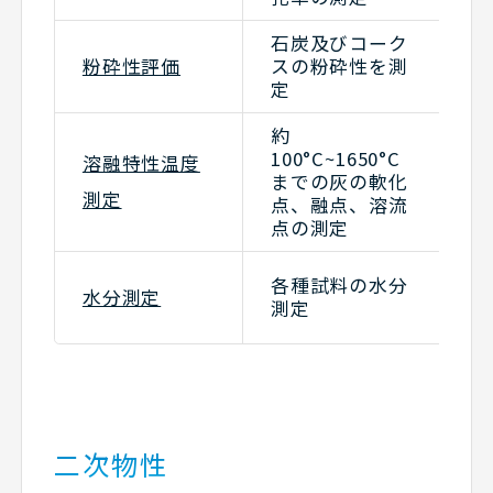
石炭及びコーク
ハ
粉砕性評価
スの粉砕性を測
ブ
定
(
約
100°C~1650°C
溶融特性温度
溶
までの灰の軟化
測
測定
点、融点、溶流
点の測定
乾
各種試料の水分
水分測定
カ
測定
シ
二次物性