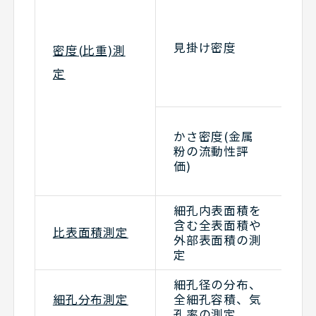
ル
比
液
見掛け密度
法
密度(比重)測
気
定
液
法
容
かさ密度(金属
漏
粉の流動性評
フ
価)
幾
法
細孔内表面積を
含む全表面積や
ガ
比表面積測定
外部表面積の測
ブ
定
細孔径の分布、
ガ
細孔分布測定
全細孔容積、気
水
孔率の測定