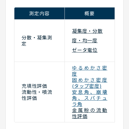
測定内容
概要
パ
凝集度・分散
(
分散・凝集測
ー
度・均一度
定
ふ
ゼ
ゼータ電位
定
ゆるめかさ密
度
漏
固めかさ密度
パ
充填性評価
(タップ密度)
(
流動性・噴流
安息角、崩壊
ー
性評価
角、スパチュ
ホ
ラ角
ー
金属粉の流動
性評価