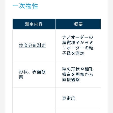
一次物性
測定内容
概要
ふ
ナノオーダーの
レ
超微粒子からミ
粒度分布測定
折
リオーダーの粒
式
子径を測定
動
S
粒の形状や細孔
形状、表面観
デ
構造を画像から
察
ク
直接観察
等
ゲ
真密度
ク
気