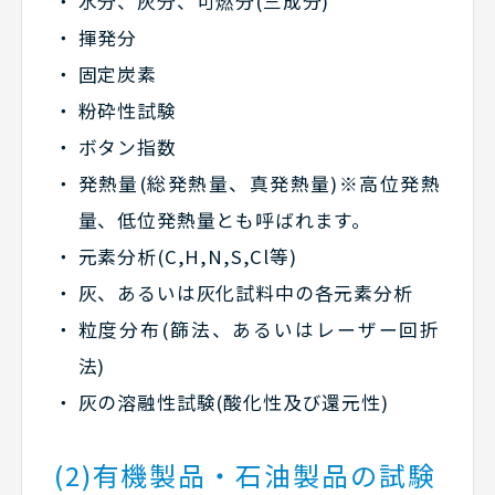
水分、灰分、可燃分(三成分)
揮発分
固定炭素
粉砕性試験
ボタン指数
発熱量(総発熱量、真発熱量)※高位発熱
量、低位発熱量とも呼ばれます。
元素分析(C,H,N,S,Cl等)
灰、あるいは灰化試料中の各元素分析
粒度分布(篩法、あるいはレーザー回折
法)
灰の溶融性試験(酸化性及び還元性)
(2)有機製品・石油製品の試験