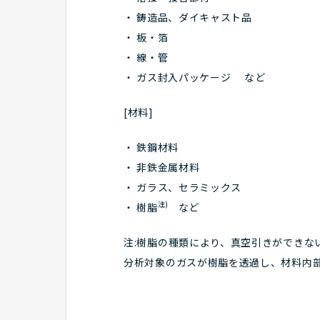
鋳造品、ダイキャスト品
板・箔
線・管
ガス封入パッケージ など
[材料]
鉄鋼材料
非鉄金属材料
ガラス、セラミックス
注)
樹脂
など
注:樹脂の種類により、真空引きができな
分析対象のガスが樹脂を透過し、材料内