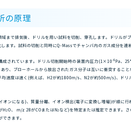
析の原理
領域まで排気後、ドリルを用い試料を切削、穿孔します。ドリルがブ
します。試料の切削と同時にQ-Massでチャンバ内のガス成分を連
-6
成されています。ドリル切削開始時の装置内圧力(1×10
Pa、2
mであり、ブローホールから放出されたガス分子は互いに衝突するこ
速度は速く(例えば、H2が約1800m/s、N2が約500m/s)、
イオンになる)、質量分離、イオン検出(電子に変換し増幅)が順に行わ
8がH
O、 m/z 28がCOまたはN
など)を特定または推定できます。
2
2
ができます。