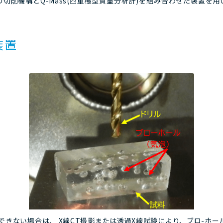
切削機構とQ-Mass(四重極型質量分析計)を組み合わせた装置を
。
装置
できない場合は、 X線CT撮影または透過X線試験により、ブロ-ホー