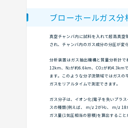
ブローホールガス分
真空チャンバ内に試料を入れて超高真空
され、チャンバ内のガス成分の分圧が変化
分析装置はガス抽出機構と質量分析計で構
12km、N
が約6.6km、CO
が約4.3k
2
2
ます。このような分子流領域ではガスの平均
ガスをリアルタイムで測定できます。
ガス分子は、イオン化(電子を失いプラス
スの種類(例えば、 m/z 2がH
、 m/z 1
2
ガス量(1気圧相当の容積)を算出すること