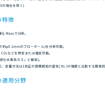
料の場合を除く)
の特徴
-Massで分析。
で約φ0.1mmのブローホール)を分析可能。
、CO
などを特定または推定可能。
2
炭化水素系ガス」と報告)。
、定量方法は1気圧の容積既知の空気( N
)の強度と比較する簡易
2
の適用分野