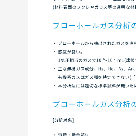
(材料表面のフクレやガラス等の透明な材
ブローホールガス分析
ブローホールから抽出されたガスを直接Q
感度が良い。
-6
-7
1気圧相当のガスで10
~10
mL(球状
主な無機ガス成分、H
、He、N
、Ar
2
2
有機系ガスはガス種を特定できない(「
本分析法には適切な標準試料が無いため
ブローホールガス分析
[分析対象]
溶接・接合部材