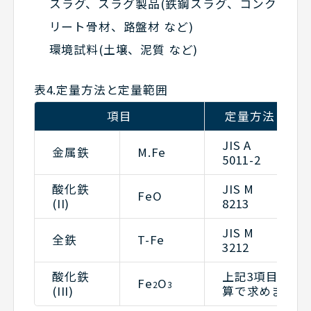
スラグ、スラグ製品(鉄鋼スラグ、コンク
リート骨材、路盤材 など)
環境試料(土壌、泥質 など)
表4.定量方法と定量範囲
項目
定量方法
JIS A
金属鉄
M.Fe
5011-2
酸化鉄
JIS M
FeO
(II)
8213
JIS M
全鉄
T-Fe
3212
酸化鉄
上記3項目の鉄
Fe
O
2
3
(III)
算で求めます。