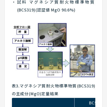
試料 マグネシア質耐火物標準物質
(BCS319)(認証値 MgO 90.6%)
表3.マグネシア質耐火物標準物質(BCS319)
の主成分(MgO)定量結果
BCS319 