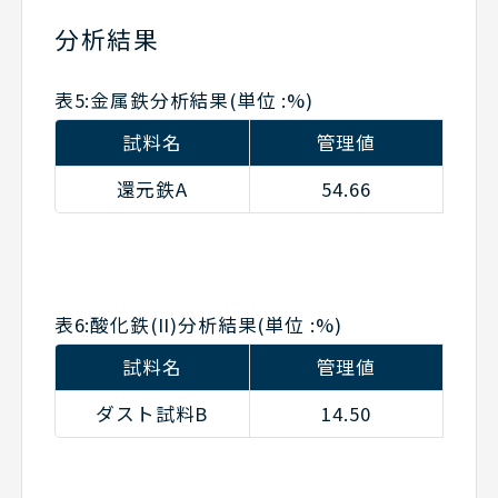
分析結果
表5:金属鉄分析結果(単位 :%)
試料名
管理値
還元鉄A
54.66
5
表6:酸化鉄(II)分析結果(単位 :%)
試料名
管理値
ダスト試料B
14.50
1