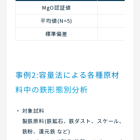
MgO認証値
90
平均値(N=5)
90
標準偏差
0.
事例2:容量法による各種原材
料中の鉄形態別分析
対象試料
製鉄原料(鉄鉱石、鉄ダスト、スケール、
鉄粉、還元鉄 など)