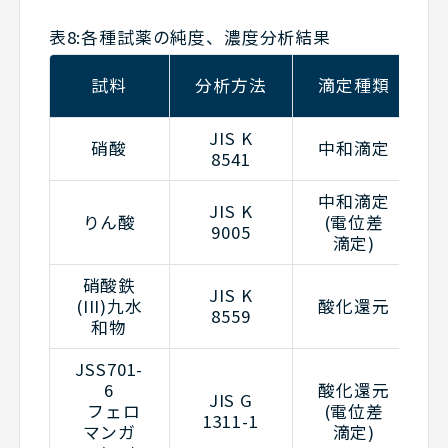
表8:各種試薬の純度、濃度分析結果
試料
分析方法
滴定種類
JIS K
硝酸
中和滴定
8541
中和滴定
JIS K
りん酸
(電位差
9005
滴定)
硝酸鉄
JIS K
(III)九水
酸化還元
8559
和物
JSS701-
6
酸化還元
JIS G
フェロ
(電位差
1311-1
マンガ
滴定)