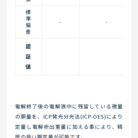
標
準
-
-
偏
差
認
証
値
電解終了後の電解液中に残留している微量
の銅量を、ICP発光分光法(ICP-OES)により
定量し電解析出重量に加える事により、精
度の良い銅定量が可能です。