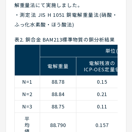
解重量法にて実施しました。
・測定法 JIS H 1051 銅電解重量法(硝酸・
ふっ化水素酸・ほう酸法)
表2. 銅合金 BAM213標準物質の銅分析結果
単位(%)
電解残液の
電解重量
ICP-OES定量値
N=1
88.78
0.15
N=2
88.84
0.21
N=3
88.75
0.11
平
均
88.790
0.157
値