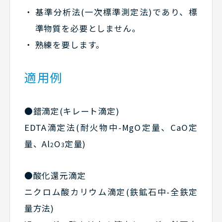
基準分析法(一次標準測定法)であり、標
準物質を必要としません。
熟練を要します。
適用例
●錯滴定(キレート滴定)
EDTA滴定法(耐火物中-MgO定量、CaO定
量、Al
O
定量)
2
3
●酸化還元滴定
ニクロム酸カリウム滴定(鉄鉱石中-全鉄定
量方法)