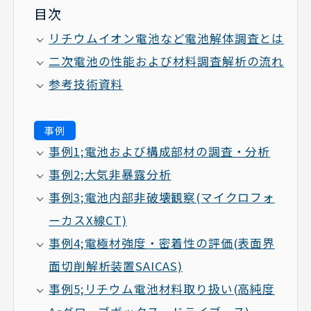
目次
リチウムイオン電池など電池解体調査とは
二次電池の性能および材料調査解析の流れ
参考技術資料
事例
事例1;電池および構成部材の調査・分析
事例2;大気非暴露分析
事例3;電池内部非破壊観察(マイクロフォ
ーカスX線CT)
事例4;電極材強度・密着性の評価(表面界
面切削解析装置SAICAS)
事例5;リチウム電池材料取り扱い(高純度