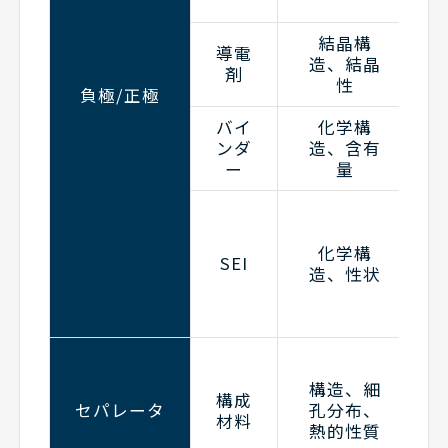
結晶構
導電
造、結晶
剤
性
負極/正極
バイ
化学構
ンダ
造、含有
ー
量
化学構
SEI
造、性状
構造、細
構成
セパレータ
孔分布、
材料
熱的性質