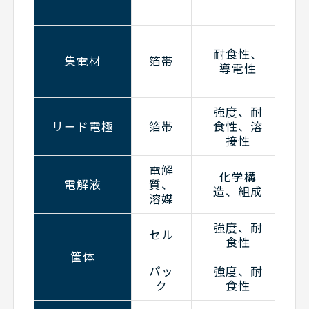
耐食性、
集電材
箔帯
導電性
強度、耐
リード電極
箔帯
食性、溶
接性
電解
化学構
電解液
質、
造、組成
溶媒
強度、耐
セル
食性
筐体
パッ
強度、耐
ク
食性