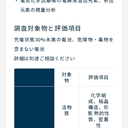
電気化学試験後の電解液溶出元素、析出
元素の微量分析
調査対象物と評価項目
充電状態30%未満の電池、危険物・毒物を
含まない電池
詳細は別途ご相談ください
対象
評価項目
物
化学組
成、結晶
活物
構造、形
質
態 熱的性
質、密着
性