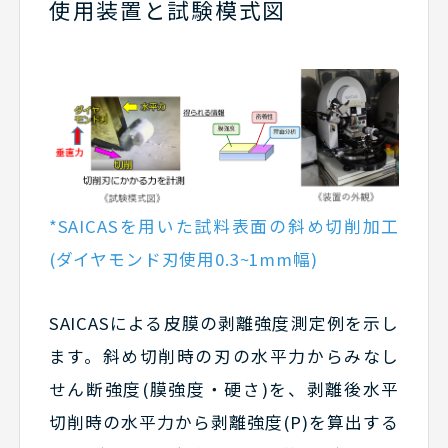
使用装置と試験模式図
*SAICASを用いた試料表面の斜め切削加工
(ダイヤモンド刃使用0.3~1mm幅)
SAICASによる皮膜の剥離強度測定例を示し
ます。斜め切削時の刃の水平力からみなし
せん断強度(膜強度・硬さ)を、剥離後水平
切削時の水平力から剥離強度(P)を算出する