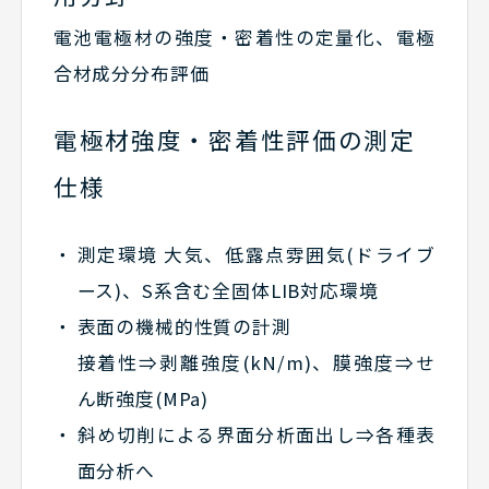
電池電極材の強度・密着性の定量化、電極
合材成分分布評価
電極材強度・密着性評価の測定
仕様
測定環境 大気、低露点雰囲気(ドライブ
ース)、S系含む全固体LIB対応環境
表面の機械的性質の計測
接着性⇒剥離強度(kN/m)、膜強度⇒せ
ん断強度(MPa)
斜め切削による界面分析面出し⇒各種表
面分析へ