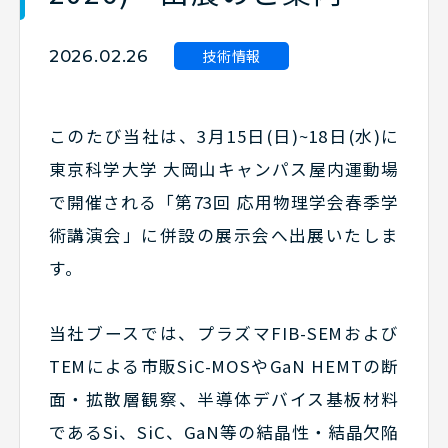
技術情報
2026.02.26
このたび当社は、
3
月15日
(日
)~18
日
(水
)
に
東京科学大学 大岡山キャンパス屋内運動場
で開催される「第73回 応用物理学会春季学
術講演会」に併設の展示会へ出展いたしま
す。
当社ブースでは、プラズマFIB-SEMおよび
TEMによる市販SiC-MOSやGaN HEMTの断
面・拡散層観察、半導体デバイス基板材料
であるSi、SiC、GaN等の結晶性・結晶欠陥